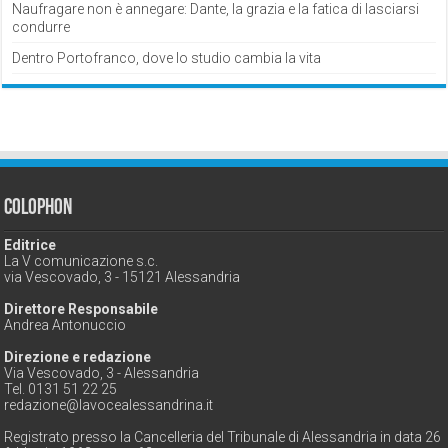
Naufragare non è annegare: Dante, la grazia e la fatica di lasciarsi
condurre
Dentro Portofranco, dove lo studio cambia la vita
Colophon
Editrice
La V comunicazione s.c.
via Vescovado, 3 - 15121 Alessandria
Direttore Responsabile
Andrea Antonuccio
Direzione e redazione
Via Vescovado, 3 - Alessandria
Tel. 0131 51 22 25
redazione@lavocealessandrina.it
Registrato presso la Cancelleria del Tribunale di Alessandria in data 26