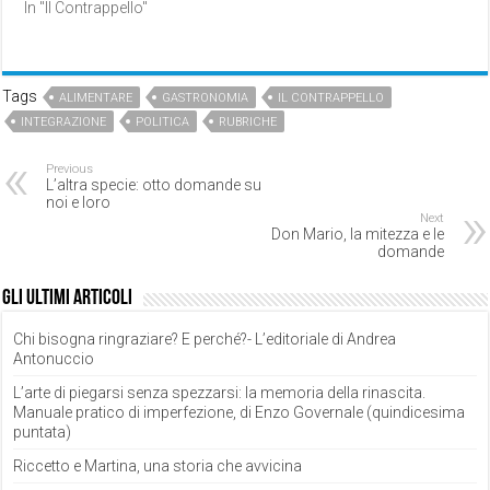
In "Il Contrappello"
Tags
ALIMENTARE
GASTRONOMIA
IL CONTRAPPELLO
INTEGRAZIONE
POLITICA
RUBRICHE
Previous
L’altra specie: otto domande su
noi e loro
Next
Don Mario, la mitezza e le
domande
Gli ultimi articoli
Chi bisogna ringraziare? E perché?- L’editoriale di Andrea
Antonuccio
L’arte di piegarsi senza spezzarsi: la memoria della rinascita.
Manuale pratico di imperfezione, di Enzo Governale (quindicesima
puntata)
Riccetto e Martina, una storia che avvicina