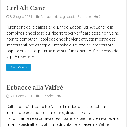
Ctrl Alt Canc
8 Giugno 2021
Cronache dalla galassia
,
Rubriche
0
“Cronache dalla galassia” di Enrico Zappa “Ctrl Alt Canc” è la
combinazione di tasti cui ricorrere per verificare cosa non va nel
nostro computer; l’applicazione che viene attivata mostra dati
interessanti, per esempio l’intensità di utilizzo del processore,
oppure quale programma non stia funzionando. Se necessario,
si può resettare il …
Read More »
Erbacce alla Valfrè
8 Giugno 2021
Rubriche
0
“Città nostra” di Carlo Re Negli ultimi due anni c’è stato un
immigrato extracomunitario che, di sua iniziativa,
periodicamente si curava di estirpare le erbacce che invadevano
i marciapiedi attorno al muro di cinta della caserma Valfrè,