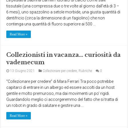
tissutale (una compressa due o tre volte al giorno dall’età di 3 –
6 mesi), uno spazzolino a setole morbide, una giusta quantità di
dentifricio (circa la dimensione di un fagiolino) che non
contenga una quantità di fluoro superiore ai 500 …
Read More »
Collezionisti in vacanza… curiosità da
vademecum
13 Giugno 2021
Collezionare per credere
,
Rubriche
0
“Collezionare per credere” di Mara Ferrari Tra poco potrebbe
capitarci di entrare in un albergo ed essere accolti da un host
gentile e molto premuroso, ma dai movimenti un po’ rigidi.
Guardandolo meglio ci accorgeremmo del fatto che si tratta di
un robot in grado di salutare e gestire una …
Read More »