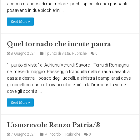
accontentandosi di racimolare i pochi spiccioli che i passanti
posavano in due bicchierini …
Read More »
Quel tornado che incute paura
8 Giugno 2021
Il punto di vista
,
Rubriche
0
“Il punto di vista” di Adriana Verardi Savorelli Terra di Romagna
nel mese di maggio. Passeggio tranquilla nella strada davanti a
casa: a destra il bosco degli uccelli, a sinistra i campi arati dove
gli uccelli cercano e trovano cibo e più in là l’immensità verde
dove gli occhi si …
Read More »
L’onorevole Renzo Patria/3
7 Giugno 2021
Mi ricordo...
,
Rubriche
0