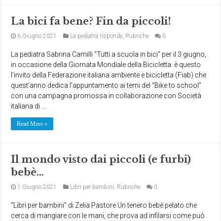
La bici fa bene? Fin da piccoli!
6 Giugno 2021
La pediatra risponde
,
Rubriche
0
La pediatra Sabrina Camilli “Tutti a scuola in bici” per il 3 giugno,
in occasione della Giornata Mondiale della Bicicletta: è questo
l’invito della Federazione italiana ambiente e bicicletta (Fiab) che
quest’anno dedica l’appuntamento ai temi del “Bike to school”
con una campagna promossa in collaborazione con Società
italiana di …
Read More »
Il mondo visto dai piccoli (e furbi)
bebè…
1 Giugno 2021
Libri per bambini
,
Rubriche
0
“Libri per bambini” di Zelia Pastore Un tenero bebè pelato che
cerca di mangiare con le mani, che prova ad infilarsi come può