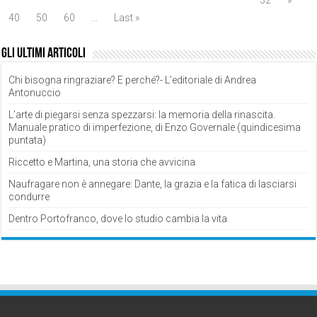
40
50
60
...
Last »
Gli ultimi articoli
Chi bisogna ringraziare? E perché?- L’editoriale di Andrea
Antonuccio
L’arte di piegarsi senza spezzarsi: la memoria della rinascita.
Manuale pratico di imperfezione, di Enzo Governale (quindicesima
puntata)
Riccetto e Martina, una storia che avvicina
Naufragare non è annegare: Dante, la grazia e la fatica di lasciarsi
condurre
Dentro Portofranco, dove lo studio cambia la vita