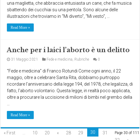
una maglietta, che abbraccia entusiasta un cane, che fa musica
sbattendo dei cucchiai su una pentola. Sono alcune delle
illustrazioni che troviamo in “Mi diverto”, “Mi vesto”, …
Read More »
Anche per i laici l’aborto è un delitto
31 Maggio 2021
Fede e medicina
,
Rubriche
0
“Fede e medicina” di Franco Rotundi Come ogni anno, il 22
maggio, oltre a celebrare Santa Rita, dobbiamo purtroppo
ricordare l’anniversario della legge 194, del 1978, che legalizza, di
fatto, l’aborto volontario. Questa legge, in realtà poco applicata,
oltre a procurare la uccisione di milioni di bimbi nel grembo della
…
Read More »
30
« First
...
10
20
«
28
29
31
Page 30 of 111
32
»