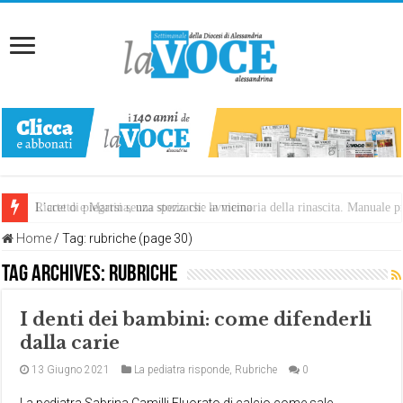
L’arte di piegarsi senza spezzarsi: la memoria della rinascita. Manuale
Riccetto e Martina, una storia che avvicina
Home
/
Tag:
rubriche
(page 30)
Tag Archives:
rubriche
I denti dei bambini: come difenderli
dalla carie
13 Giugno 2021
La pediatra risponde
,
Rubriche
0
La pediatra Sabrina Camilli Fluorato di calcio come sale